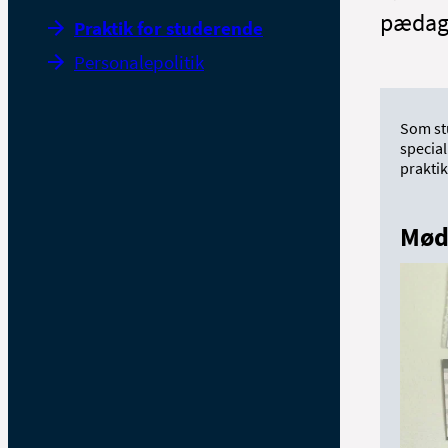
pædago
Praktik for studerende
Personalepolitik
Som st
specia
prakti
Mød 