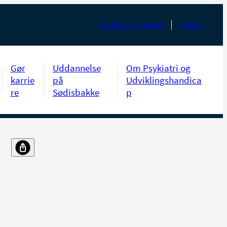
Kontakt og find vej
Presse
Gør
Uddannelse
Om Psykiatri og
karrie
på
Udviklingshandica
re
Sødisbakke
p