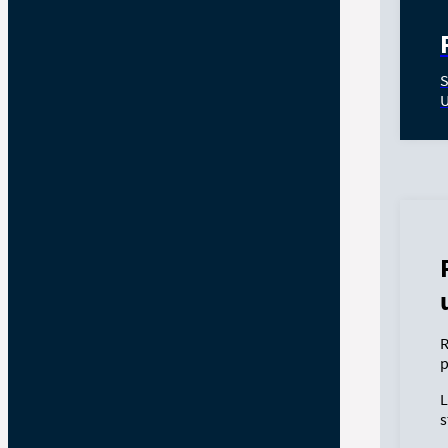
S
U
R
p
L
s