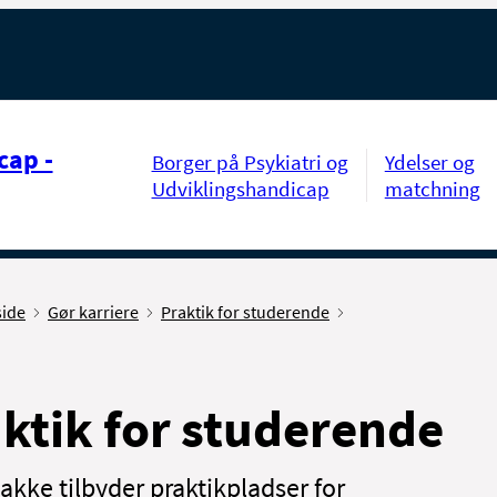
cap -
Borger på Psykiatri og
Ydelser og
Udviklingshandicap
matchning
side
Gør karriere
Praktik for studerende
ktik for studerende
akke tilbyder praktikpladser for