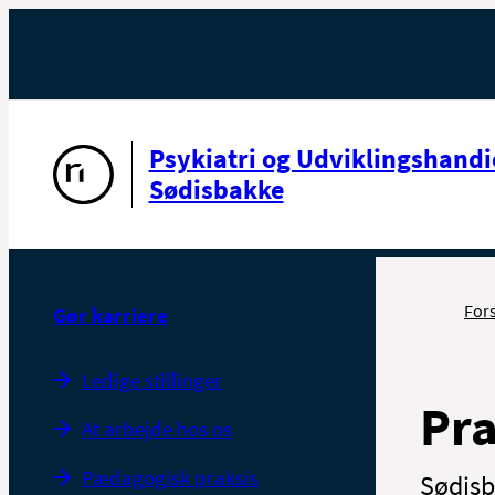
Gå til forsiden
Psykiatri og Udviklingshandi
Sødisbakke
For
Gør karriere
Ledige stillinger
Pra
At arbejde hos os
Pædagogisk praksis
Sødisb