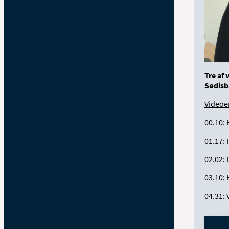
Tre af 
Sødisb
Videoen
00.10: 
01.17: 
02.02: 
03.10:
04.31: 